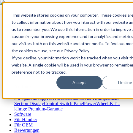
This website stores cookies on your computer. These cookies ar
to collect information about how you interact with our website an
us to remember you. We use this information in order to improve 
✨ Wir haben mehr als 50 ukrainische Mitarbeiter. Wenn Sie
FieldBee-Produkte kaufen, unterstützen Sie die Ukraine.
customize your browsing experience and for analytics and metric
our visitors both on this website and other media. To find out mo
Produkte
the cookies we use, see our Privacy Policy.
If you decline, your information won’t be tracked when you visit th
Produkte
website. A single cookie will be used in your browser to remembe
PowerSteer™
PowerSteer Ready
PowerGuide
ISOBUS
preference not to be tracked.
Upgrade-Kit
PowerSteer VisionPro
myFieldBee
Accept
Decline
Add-ons
Navigations-App
RTK Basisstation
Tablet-Kit
Implement
Section Display
Control Switch Panel
PowerWheel-Kit
1-
jährige Premium-Garantie
Software
Für Händler
Für OEM
Bewertungen