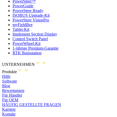
PowerSteer™
PowerGuide
PowerSteer Ready
ISOBUS Upgrade-Kit
PowerSteer VisionPro
myFieldBee
Tablet-Kit
Implement Section Display
Control Switch Panel
PowerWheel-Kit
1-jährige Premium-Garantie
RTK Basisstation
UNTERNEHMEN
Produkte
Hilfe
Software
Blog
Bewertungen
Für Händler
Für OEM
HÄUFIG GESTELLTE FRAGEN
Karriere
Kontakt