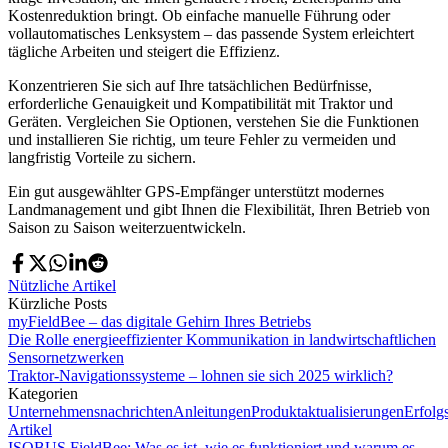
Kostenreduktion bringt. Ob einfache manuelle Führung oder
vollautomatisches Lenksystem – das passende System erleichtert
tägliche Arbeiten und steigert die Effizienz.
Konzentrieren Sie sich auf Ihre tatsächlichen Bedürfnisse,
erforderliche Genauigkeit und Kompatibilität mit Traktor und
Geräten. Vergleichen Sie Optionen, verstehen Sie die Funktionen
und installieren Sie richtig, um teure Fehler zu vermeiden und
langfristig Vorteile zu sichern.
Ein gut ausgewählter GPS-Empfänger unterstützt modernes
Landmanagement und gibt Ihnen die Flexibilität, Ihren Betrieb von
Saison zu Saison weiterzuentwickeln.
Nützliche Artikel
Kürzliche Posts
myFieldBee – das digitale Gehirn Ihres Betriebs
Die Rolle energieeffizienter Kommunikation in landwirtschaftlichen
Sensornetzwerken
Traktor-Navigationssysteme – lohnen sie sich 2025 wirklich?
Kategorien
Unternehmensnachrichten
Anleitungen
Produktaktualisierungen
Erfolg
Artikel
ISOBUS FieldBee: Was es ist, wie es funktioniert und warum es