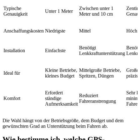
Typische
Zwischen unter 1
Zentim
Unter 1 Meter
Genauigkeit
Meter und 10 cm
Genaui
Anschaffungskosten
Niedrigste
Mittel
Höchs
Benötigt
Benöti
Installation
Einfachste
Lenkkraftunterstützung
Lenkun
Kleine Betriebe,
Mittelgroße Betriebe,
Große 
Ideal für
kleines Budget
Spritzen, Düngen
präzis
Erfordert
Sehr k
Reduziert
Komfort
ständige
minima
Fahreranstrengung
Aufmerksamkeit
Fahre
Die Wahl hängt von der Betriebsgröße, dem Budget und dem
gewünschten Grad an Unterstützung beim Fahren ab.
Wie bestimme ich, welche GPS-