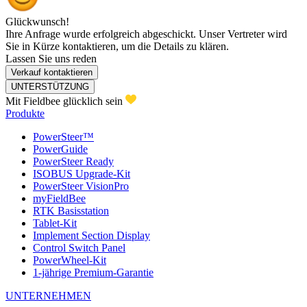
Glückwunsch!
Ihre Anfrage wurde erfolgreich abgeschickt. Unser Vertreter wird
Sie in Kürze kontaktieren, um die Details zu klären.
Lassen Sie uns reden
Verkauf kontaktieren
UNTERSTÜTZUNG
Mit Fieldbee glücklich sein
Produkte
PowerSteer™
PowerGuide
PowerSteer Ready
ISOBUS Upgrade-Kit
PowerSteer VisionPro
myFieldBee
RTK Basisstation
Tablet-Kit
Implement Section Display
Control Switch Panel
PowerWheel-Kit
1-jährige Premium-Garantie
UNTERNEHMEN